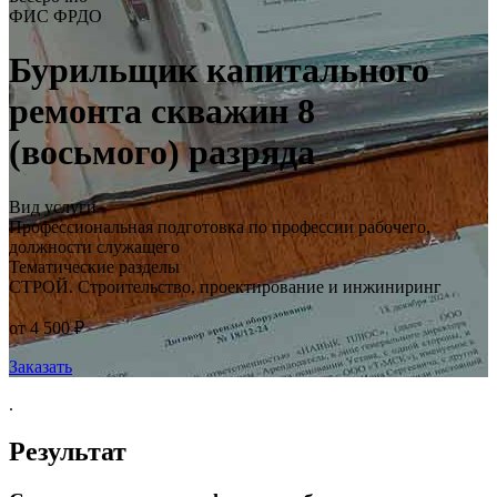
ФИС ФРДО
Бурильщик капитального
ремонта скважин 8
(восьмого) разряда
Вид услуги
Профессиональная подготовка по профессии рабочего,
должности служащего
Тематические разделы
СТРОЙ. Строительство, проектирование и инжиниринг
от 4 500 ₽
Заказать
.
Результат