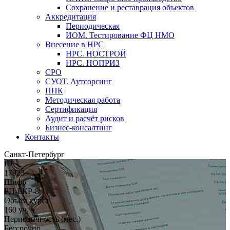
Сохранение и реставрация объектов
Аккредитация
Периодическая
ИОМ. Тестирование ФЦ НМО
Внесение в НРС
НРС. НОСТРОЙ
НРС. НОПРИЗ
СРО
СУОТ. Аутсорсинг
ППК
Методическая работа
Сертификация
Аудит и расчёт рисков
Бизнес-консалтинг
Контакты
Санкт-Петербург
ID
17923
Шифр
РП-БКР-8
Объём курса
160 уч. ч.
Периодичность (мес.)
Бессрочно