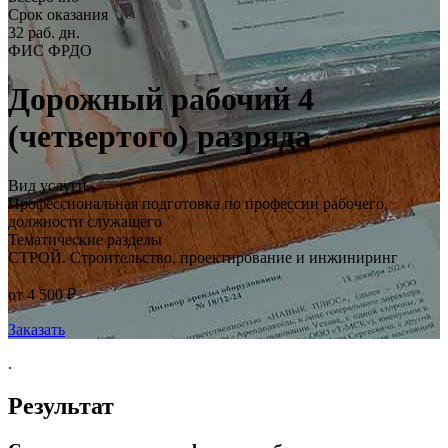
Срок оказания
32 раб. дн.
ФИС ФРДО
Дорожный рабочий 4
(четвертого) разряда
Вид услуги
Профессиональная подготовка по профессии рабочего,
должности служащего
Тематические разделы
СТРОЙ. Строительство, проектирование и инжиниринг
от 4 500 ₽
Заказать
.
Результат