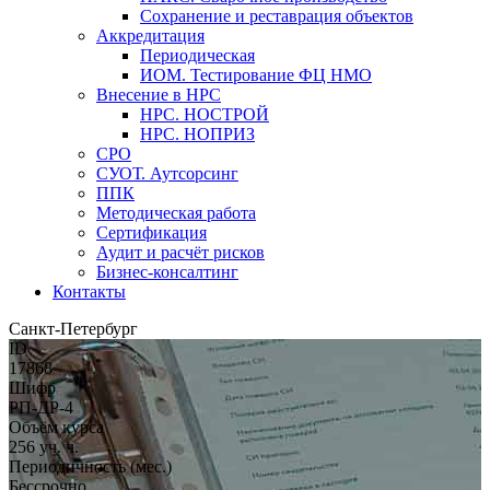
Сохранение и реставрация объектов
Аккредитация
Периодическая
ИОМ. Тестирование ФЦ НМО
Внесение в НРС
НРС. НОСТРОЙ
НРС. НОПРИЗ
СРО
СУОТ. Аутсорсинг
ППК
Методическая работа
Сертификация
Аудит и расчёт рисков
Бизнес-консалтинг
Контакты
Санкт-Петербург
ID
17868
Шифр
РП-ДР-4
Объём курса
256 уч. ч.
Периодичность (мес.)
Бессрочно