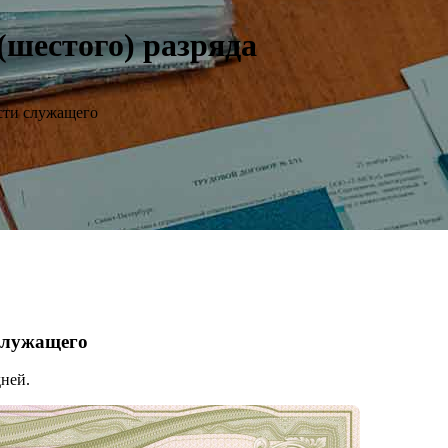
(шестого) разряда
сти служащего
 служащего
ней.