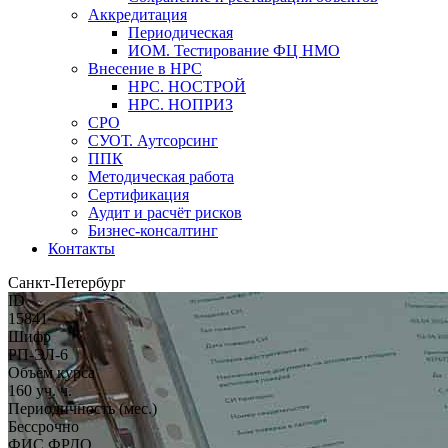
Аккредитация
Периодическая
ИОМ. Тестирование ФЦ НМО
Внесение в НРС
НРС. НОСТРОЙ
НРС. НОПРИЗ
СРО
СУОТ. Аутсорсинг
ППК
Методическая работа
Сертификация
Аудит и расчёт рисков
Бизнес-консалтинг
Контакты
Санкт-Петербург
ID
15841
Шифр
РП-ЭЛ-6
Объём курса
160 уч. ч.
Периодичность (мес.)
Бессрочно
ФИС ФРДО