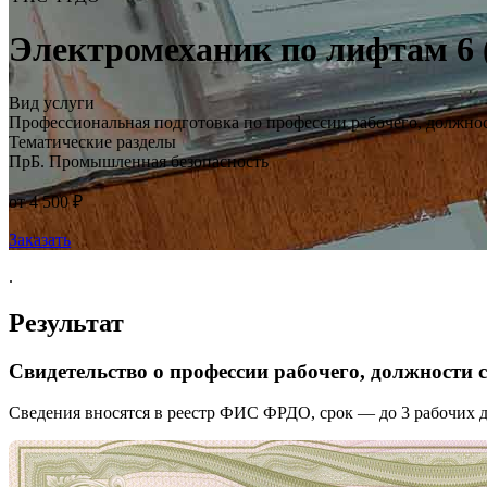
Электромеханик по лифтам 6 
Вид услуги
Профессиональная подготовка по профессии рабочего, должно
Тематические разделы
ПрБ. Промышленная безопасность
от 4 500 ₽
Заказать
.
Результат
Свидетельство о профессии рабочего, должности
Сведения вносятся в реестр ФИС ФРДО, срок — до 3 рабочих д