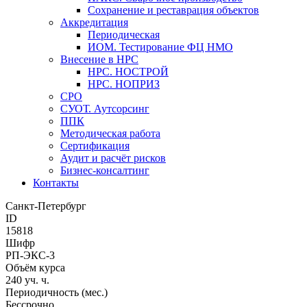
Сохранение и реставрация объектов
Аккредитация
Периодическая
ИОМ. Тестирование ФЦ НМО
Внесение в НРС
НРС. НОСТРОЙ
НРС. НОПРИЗ
СРО
СУОТ. Аутсорсинг
ППК
Методическая работа
Сертификация
Аудит и расчёт рисков
Бизнес-консалтинг
Контакты
Санкт-Петербург
ID
15818
Шифр
РП-ЭКС-3
Объём курса
240 уч. ч.
Периодичность (мес.)
Бессрочно