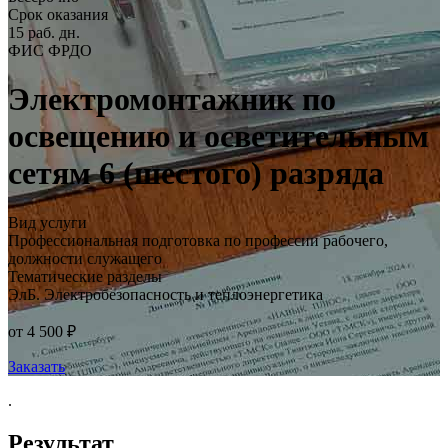
Срок оказания
15 раб. дн.
ФИС ФРДО
Электромонтажник по
освещению и осветительным
сетям 6 (шестого) разряда
Вид услуги
Профессиональная подготовка по профессии рабочего,
должности служащего
Тематические разделы
ЭлБ. Электробезопасность и теплоэнергетика
от 4 500 ₽
Заказать
.
Результат