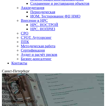
Сохранение и реставрация объектов
Аккредитация
Периодическая
ИОМ. Тестирование ФЦ НМО
Внесение в НРС
НРС. НОСТРОЙ
НРС. НОПРИЗ
СРО
СУОТ. Аутсорсинг
ППК
Методическая работа
Сертификация
Аудит и расчёт рисков
Бизнес-консалтинг
Контакты
Санкт-Петербург
ID
15815
Шифр
РП-ЭОО-6
Объём курса
120 уч. ч.
Периодичность (мес.)
Бессрочно