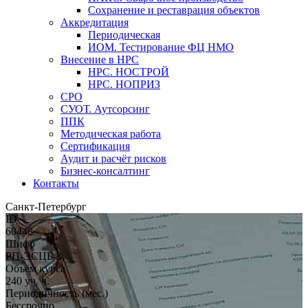
Сохранение и реставрация объектов
Аккредитация
Периодическая
ИОМ. Тестирование ФЦ НМО
Внесение в НРС
НРС. НОСТРОЙ
НРС. НОПРИЗ
СРО
СУОТ. Аутсорсинг
ППК
Методическая работа
Сертификация
Аудит и расчёт рисков
Бизнес-консалтинг
Контакты
Санкт-Петербург
ID
60448
Шифр
РП-ЭСЦБ-3
Объём курса
240 уч. ч.
Периодичность (мес.)
Бессрочно