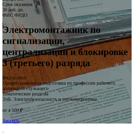
Срок оказания
30 раб. дн.
ФИС ФРДО
Электромонтажник по
сигнализации,
централизации и блокировке
3 (третьего) разряда
Вид услуги
Профессиональная подготовка по профессии рабочего,
должности служащего
Тематические разделы
ЭлБ. Электробезопасность и теплоэнергетика
от 4 500 ₽
Заказать
.