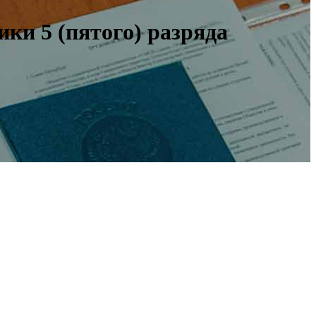
ки 5 (пятого) разряда