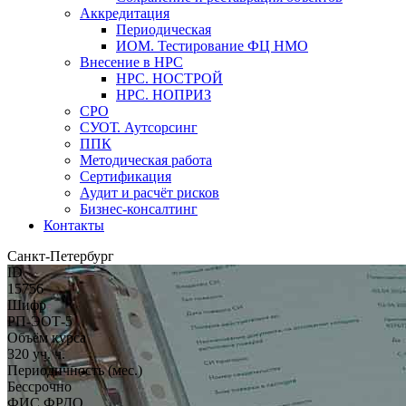
Аккредитация
Периодическая
ИОМ. Тестирование ФЦ НМО
Внесение в НРС
НРС. НОСТРОЙ
НРС. НОПРИЗ
СРО
СУОТ. Аутсорсинг
ППК
Методическая работа
Сертификация
Аудит и расчёт рисков
Бизнес-консалтинг
Контакты
Санкт-Петербург
ID
15756
Шифр
РП-ЭОТ-5
Объём курса
320 уч. ч.
Периодичность (мес.)
Бессрочно
ФИС ФРДО