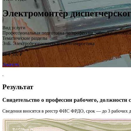
Электромонтёр диспетчерског
Вид услуги
Профессиональная подготовка по профессии рабочего, должно
Тематические разделы
ЭлБ. Электробезопасность и теплоэнергетика
от 4 500 ₽
Заказать
.
Результат
Свидетельство о профессии рабочего, должности
Сведения вносятся в реестр ФИС ФРДО, срок — до 3 рабочих д