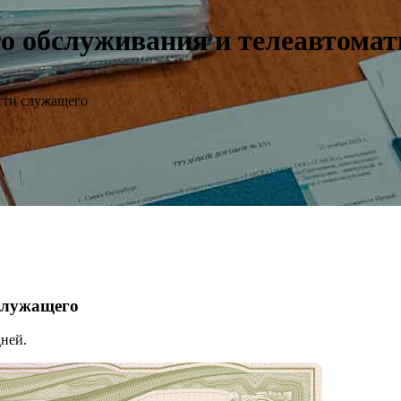
о обслуживания и телеавтомати
сти служащего
 служащего
ней.