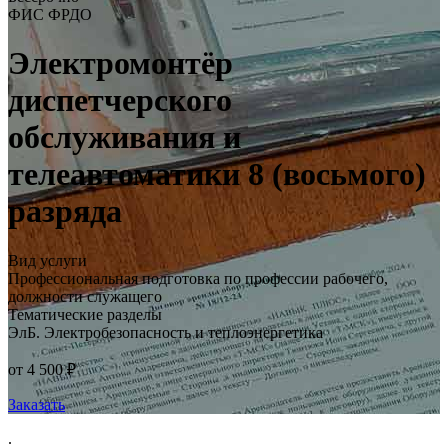
ФИС ФРДО
Электромонтёр
диспетчерского
обслуживания и
телеавтоматики 8 (восьмого)
разряда
Вид услуги
Профессиональная подготовка по профессии рабочего,
должности служащего
Тематические разделы
ЭлБ. Электробезопасность и теплоэнергетика
от 4 500 ₽
Заказать
.