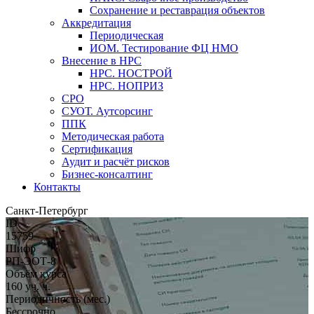
Сохранение и реставрация объектов
Аккредитация
Периодическая
ИОМ. Тестирование ФЦ НМО
Внесение в НРС
НРС. НОСТРОЙ
НРС. НОПРИЗ
СРО
СУОТ. Аутсорсинг
ППК
Методическая работа
Сертификация
Аудит и расчёт рисков
Бизнес-консалтинг
Контакты
Санкт-Петербург
ID
15759
Шифр
РП-ЭОТ-8
Объём курса
160 уч. ч.
Периодичность (мес.)
Бессрочно