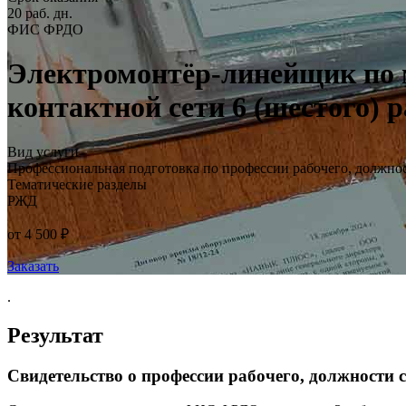
20 раб. дн.
ФИС ФРДО
Электромонтёр-линейщик по 
контактной сети 6 (шестого) 
Вид услуги
Профессиональная подготовка по профессии рабочего, должно
Тематические разделы
РЖД
от 4 500 ₽
Заказать
.
Результат
Свидетельство о профессии рабочего, должности