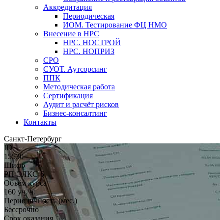
Аккредитация
Периодическая
ИОМ. Тестирование ФЦ НМО
Внесение в НРС
НРС. НОСТРОЙ
НРС. НОПРИЗ
СРО
СУОТ. Аутсорсинг
ППК
Методическая работа
Сертификация
Аудит и расчёт рисков
Бизнес-консалтинг
Контакты
Санкт-Петербург
ID
15530
Шифр
РП-ЭЛКС-6
Объём курса
160 уч. ч.
Периодичность (мес.)
Бессрочно
Срок оказания