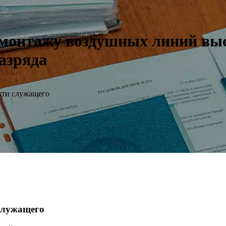
монтажу воздушных линий выс
разряда
сти служащего
 служащего