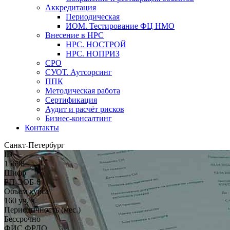
Аккредитация
Периодическая
ИОМ. Тестирование ФЦ НМО
Внесение в НРС
НРС. НОСТРОЙ
НРС. НОПРИЗ
СРО
СУОТ. Аутсорсинг
ППК
Методическая работа
Сертификация
Аудит и расчёт рисков
Бизнес-консалтинг
Контакты
Санкт-Петербург
ID
15698
Шифр
РП-ЭОБ-6
Объём курса
160 уч. ч.
Периодичность (мес.)
Бессрочно
ФИС ФРДО