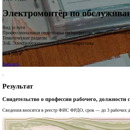
Электромонтёр по обслуживан
Вид услуги
Профессиональная подготовка по профессии рабочего, должно
Тематические разделы
ЭлБ. Электробезопасность и теплоэнергетика
от 4 500 ₽
Заказать
.
Результат
Свидетельство о профессии рабочего, должности
Сведения вносятся в реестр ФИС ФРДО, срок — до 3 рабочих д