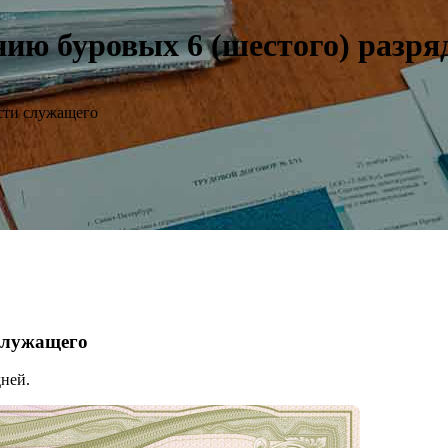
ию буровых 6 (шестого) разря
сти служащего
 служащего
ней.