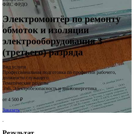
ФИС ФРДО
Электромонтёр по ремонту
обмоток и изоляции
электрооборудования 3
(третьего) разряда
Вид услуги
Профессиональная подготовка по профессии рабочего,
должности служащего
Тематические разделы
ЭлБ. Электробезопасность и теплоэнергетика
от 4 500 ₽
Заказать
.
Результат