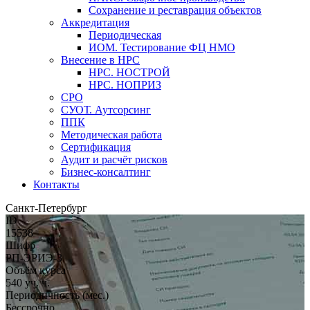
Сохранение и реставрация объектов
Аккредитация
Периодическая
ИОМ. Тестирование ФЦ НМО
Внесение в НРС
НРС. НОСТРОЙ
НРС. НОПРИЗ
СРО
СУОТ. Аутсорсинг
ППК
Методическая работа
Сертификация
Аудит и расчёт рисков
Бизнес-консалтинг
Контакты
Санкт-Петербург
ID
15538
Шифр
РП-ЭРИЭ-3
Объём курса
540 уч. ч.
Периодичность (мес.)
Бессрочно