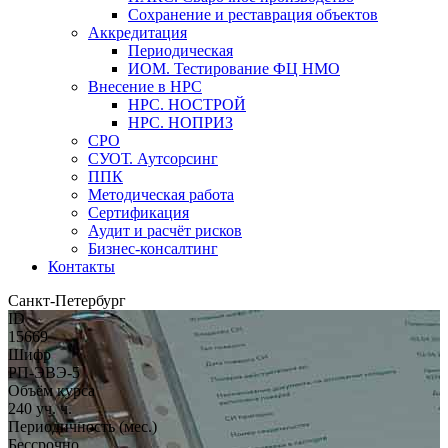
Сохранение и реставрация объектов
Аккредитация
Периодическая
ИОМ. Тестирование ФЦ НМО
Внесение в НРС
НРС. НОСТРОЙ
НРС. НОПРИЗ
СРО
СУОТ. Аутсорсинг
ППК
Методическая работа
Сертификация
Аудит и расчёт рисков
Бизнес-консалтинг
Контакты
Санкт-Петербург
ID
15669
Шифр
РП-ЭВЭ-5
Объём курса
240 уч. ч.
Периодичность (мес.)
Бессрочно