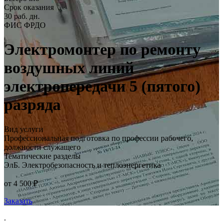
Срок оказания
30 раб. дн.
ФИС ФРДО
Электромонтер по ремонту
воздушных линий
электропередачи 5 (пятого)
разряда
Вид услуги
Профессиональная подготовка по профессии рабочего,
должности служащего
Тематические разделы
ЭлБ. Электробезопасность и теплоэнергетика
от 4 500 ₽
Заказать
.