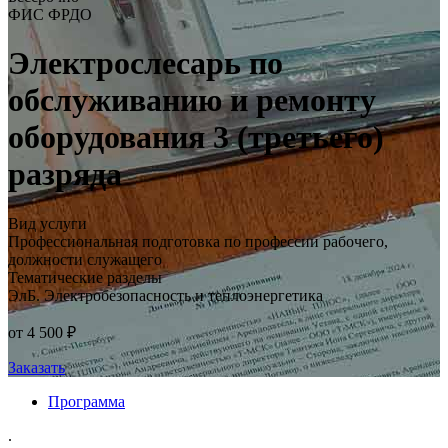
ФИС ФРДО
Электрослесарь по
обслуживанию и ремонту
оборудования 3 (третьего)
разряда
Вид услуги
Профессиональная подготовка по профессии рабочего,
должности служащего
Тематические разделы
ЭлБ. Электробезопасность и теплоэнергетика
от 4 500 ₽
Заказать
Программа
.