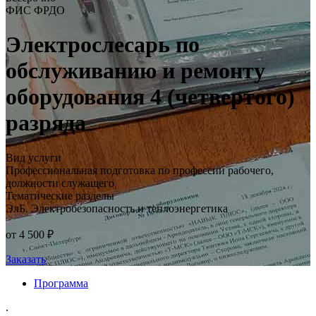
ФИС ФРДО
Электрослесарь по
обслуживанию и ремонту
оборудования 4 (четвертого)
разряда
Вид услуги
Профессиональная подготовка по профессии рабочего,
должности служащего
Тематические разделы
ЭлБ. Электробезопасность и теплоэнергетика
от 4 500 ₽
Заказать
Программа
.