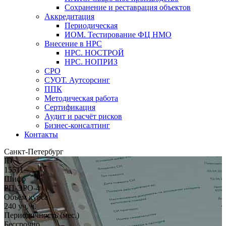
Сохранение и реставрация объектов
Аккредитация
Периодическая
ИОМ. Тестирование ФЦ НМО
Внесение в НРС
НРС. НОСТРОЙ
НРС. НОПРИЗ
СРО
СУОТ. Аутсорсинг
ППК
Методическая работа
Сертификация
Аудит и расчёт рисков
Бизнес-консалтинг
Контакты
Санкт-Петербург
ID
15511
Шифр
РП-ЭРО-4
Объём курса
240 уч. ч.
Периодичность (мес.)
Бессрочно