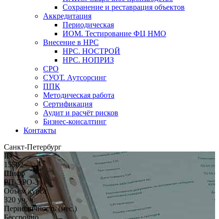
Сохранение и реставрация объектов
Аккредитация
Периодическая
ИОМ. Тестирование ФЦ НМО
Внесение в НРС
НРС. НОСТРОЙ
НРС. НОПРИЗ
СРО
СУОТ. Аутсорсинг
ППК
Методическая работа
Сертификация
Аудит и расчёт рисков
Бизнес-консалтинг
Контакты
Санкт-Петербург
ID
15502
Шифр
РП-ЭРО-3
Объём курса
320 уч. ч.
Периодичность (мес.)
Бессрочно