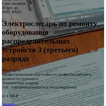
Срок оказания
40 раб. дн.
ФИС ФРДО
Электрослесарь по ремонту
оборудования
распределительных
устройств 3 (третьего)
разряда
Вид услуги
Профессиональная подготовка по профессии рабочего,
должности служащего
Тематические разделы
ЭлБ. Электробезопасность и теплоэнергетика
от 4 500 ₽
Заказать