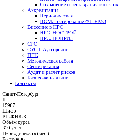
Сохранение и реставрация объектов
Аккредитация
Периодическая
ИОМ. Тестирование ФЦ НМО
Внесение в НРС
НРС. НОСТРОЙ
НРС. НОПРИЗ
СРО
СУОТ. Аутсорсинг
ППК
Методическая работа
Сертификация
Аудит и расчёт рисков
Бизнес-консалтинг
Контакты
Санкт-Петербург
ID
15987
Шифр
РП-ФИК-3
Объём курса
320 уч. ч.
Периодичность (мес.)
Бессрочно