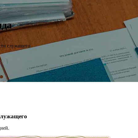
яда
сти служащего
 служащего
ней.