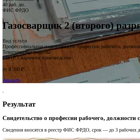
40 раб. дн.
ФИС ФРДО
Газосварщик 2 (второго) разр
Вид услуги
Профессиональная подготовка по профессии рабочего, должно
Тематические разделы
СВАР. Сварочное производство
от 4 500 ₽
Заказать
.
Результат
Свидетельство о профессии рабочего, должности
Сведения вносятся в реестр ФИС ФРДО, срок — до 3 рабочих д