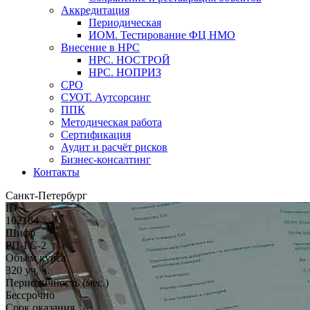
Аккредитация
Периодическая
ИОМ. Тестирование ФЦ НМО
Внесение в НРС
НРС. НОСТРОЙ
НРС. НОПРИЗ
СРО
СУОТ. Аутсорсинг
ППК
Методическая работа
Сертификация
Аудит и расчёт рисков
Бизнес-консалтинг
Контакты
Санкт-Петербург
ID
102184
Шифр
РП-ГС-2
Объём курса
320 уч. ч.
Периодичность (мес.)
Бессрочно
Срок оказания