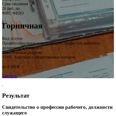
Срок оказания
20 раб. дн.
ФИС ФРДО
Горничная
Вид услуги
Профессиональная подготовка по профессии рабочего,
должности служащего
Тематические разделы
ТОРГ. Торговля и общественное питание
от 4 500 ₽
Заказать
.
Результат
Свидетельство о профессии рабочего, должности
служащего