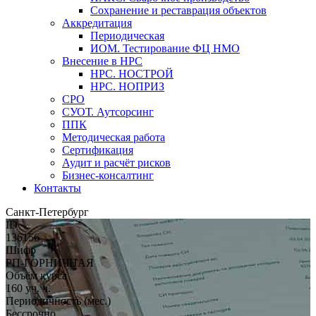
Сохранение и реставрация объектов
Аккредитация
Периодическая
ИОМ. Тестирование ФЦ НМО
Внесение в НРС
НРС. НОСТРОЙ
НРС. НОПРИЗ
СРО
СУОТ. Аутсорсинг
ППК
Методическая работа
Сертификация
Аудит и расчёт рисков
Бизнес-консалтинг
Контакты
Санкт-Петербург
ID
136156
Шифр
РП-ГОРНИЧНАЯ
Объём курса
160 уч. ч.
Периодичность (мес.)
Бессрочно