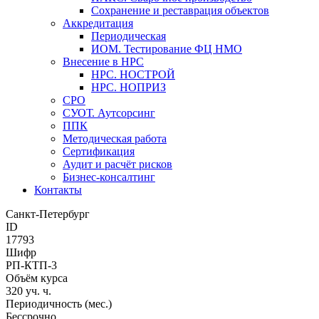
Сохранение и реставрация объектов
Аккредитация
Периодическая
ИОМ. Тестирование ФЦ НМО
Внесение в НРС
НРС. НОСТРОЙ
НРС. НОПРИЗ
СРО
СУОТ. Аутсорсинг
ППК
Методическая работа
Сертификация
Аудит и расчёт рисков
Бизнес-консалтинг
Контакты
Санкт-Петербург
ID
17793
Шифр
РП-КТП-3
Объём курса
320 уч. ч.
Периодичность (мес.)
Бессрочно