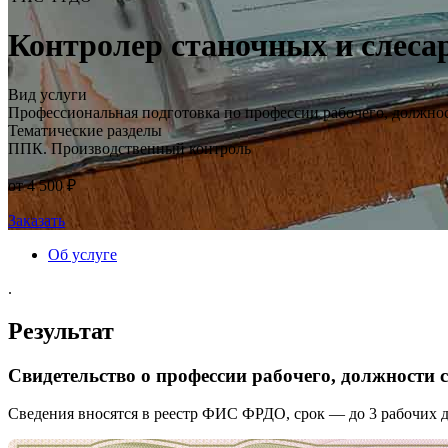
Контролер станочных и слесар
Вид услуги
Профессиональная подготовка по профессии рабочего, должно
Тематические разделы
ППК. Производственный контроль
от 4 500 ₽
Заказать
Об услуге
.
Результат
Свидетельство о профессии рабочего, должности
Сведения вносятся в реестр ФИС ФРДО, срок — до 3 рабочих д