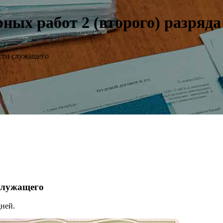
ных работ 2 (второго) разряда
сти служащего
 служащего
ней.