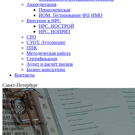
Аккредитация
Периодическая
ИОМ. Тестирование ФЦ НМО
Внесение в НРС
НРС. НОСТРОЙ
НРС. НОПРИЗ
СРО
СУОТ. Аутсорсинг
ППК
Методическая работа
Сертификация
Аудит и расчёт рисков
Бизнес-консалтинг
Контакты
Санкт-Петербург
ID
17808
Шифр
РП-КССР-2
Объём курса
320 уч. ч.
Периодичность (мес.)
Бессрочно
ФИС ФРДО