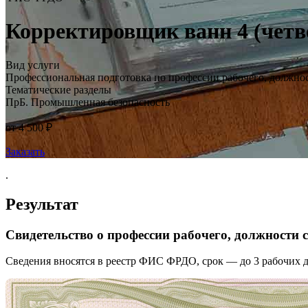
Корректировщик ванн 4 (четв
Вид услуги
Профессиональная подготовка по профессии рабочего, должно
Тематические разделы
ПрБ. Промышленная безопасность
от 4 500 ₽
Заказать
.
Результат
Свидетельство о профессии рабочего, должности
Сведения вносятся в реестр ФИС ФРДО, срок — до 3 рабочих д