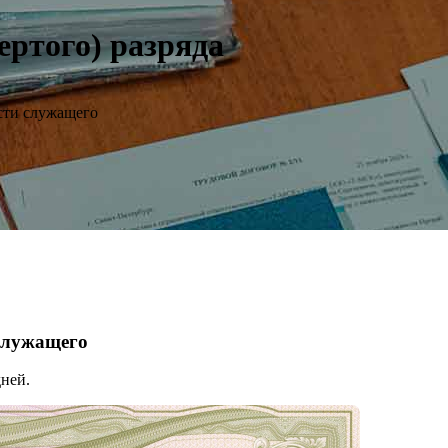
ертого) разряда
сти служащего
 служащего
ней.