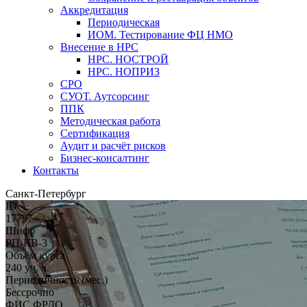
Аккредитация
Периодическая
ИОМ. Тестирование ФЦ НМО
Внесение в НРС
НРС. НОСТРОЙ
НРС. НОПРИЗ
СРО
СУОТ. Аутсорсинг
ППК
Методическая работа
Сертификация
Аудит и расчёт рисков
Бизнес-консалтинг
Контакты
Санкт-Петербург
ID
17797
Шифр
РП-КВ-3
Объём курса
240 уч. ч.
Периодичность (мес.)
Бессрочно
ФИС ФРДО