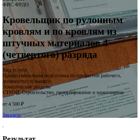
ФИС ФРДО
Кровельщик по рулонным
кровлям и по кровлям из
штучных материалов 4
(четвертого) разряда
Вид услуги
Профессиональная подготовка по профессии рабочего,
должности служащего
Тематические разделы
СТРОЙ. Строительство, проектирование и инжиниринг
от 4 500 ₽
Заказать
.
Результат