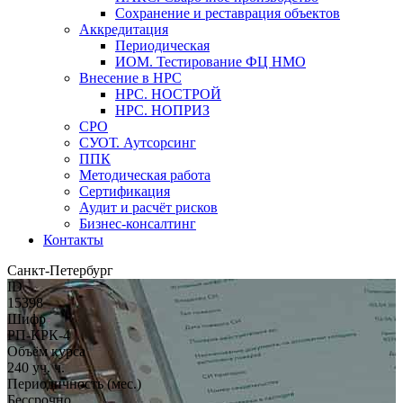
Сохранение и реставрация объектов
Аккредитация
Периодическая
ИОМ. Тестирование ФЦ НМО
Внесение в НРС
НРС. НОСТРОЙ
НРС. НОПРИЗ
СРО
СУОТ. Аутсорсинг
ППК
Методическая работа
Сертификация
Аудит и расчёт рисков
Бизнес-консалтинг
Контакты
Санкт-Петербург
ID
15398
Шифр
РП-КРК-4
Объём курса
240 уч. ч.
Периодичность (мес.)
Бессрочно