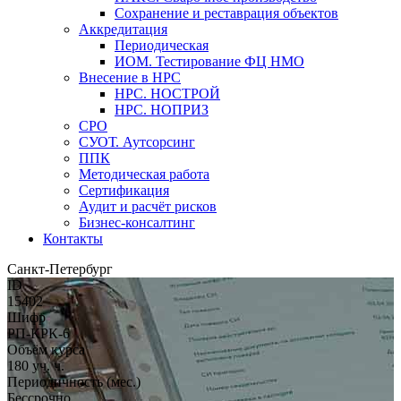
Сохранение и реставрация объектов
Аккредитация
Периодическая
ИОМ. Тестирование ФЦ НМО
Внесение в НРС
НРС. НОСТРОЙ
НРС. НОПРИЗ
СРО
СУОТ. Аутсорсинг
ППК
Методическая работа
Сертификация
Аудит и расчёт рисков
Бизнес-консалтинг
Контакты
Санкт-Петербург
ID
15402
Шифр
РП-КРК-6
Объём курса
180 уч. ч.
Периодичность (мес.)
Бессрочно