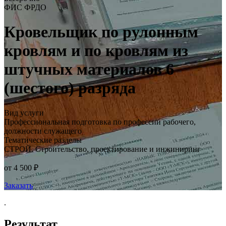
ФИС ФРДО
Кровельщик по рулонным
кровлям и по кровлям из
штучных материалов 6
(шестого) разряда
Вид услуги
Профессиональная подготовка по профессии рабочего,
должности служащего
Тематические разделы
СТРОЙ. Строительство, проектирование и инжиниринг
от 4 500 ₽
Заказать
.
Результат