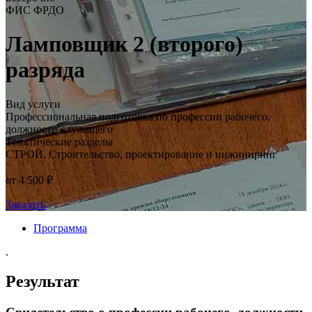
ФИС ФРДО
Ламповщик 2 (второго)
разряда
Вид услуги
Профессиональная подготовка по профессии рабочего,
должности служащего
Тематические разделы
СТРОЙ. Строительство, проектирование и инжиниринг
от 4 500 ₽
Заказать
Программа
.
Результат