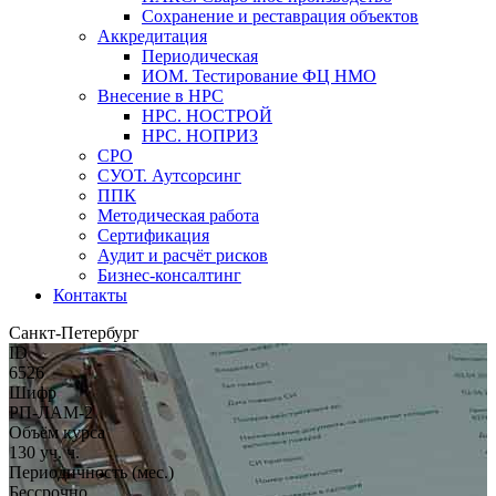
Сохранение и реставрация объектов
Аккредитация
Периодическая
ИОМ. Тестирование ФЦ НМО
Внесение в НРС
НРС. НОСТРОЙ
НРС. НОПРИЗ
СРО
СУОТ. Аутсорсинг
ППК
Методическая работа
Сертификация
Аудит и расчёт рисков
Бизнес-консалтинг
Контакты
Санкт-Петербург
ID
6526
Шифр
РП-ЛАМ-2
Объём курса
130 уч. ч.
Периодичность (мес.)
Бессрочно