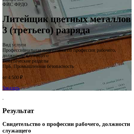
ФИС ФРДО
Литейщик цветных металлов
3 (третьего) разряда
Вид услуги
Профессиональная подготовка по профессии рабочего,
должности служащего
Тематические разделы
ПрБ. Промышленная безопасность
от 4 500 ₽
Заказать
.
Результат
Свидетельство о профессии рабочего, должности
служащего