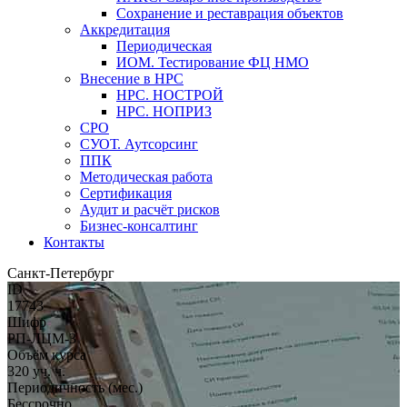
Сохранение и реставрация объектов
Аккредитация
Периодическая
ИОМ. Тестирование ФЦ НМО
Внесение в НРС
НРС. НОСТРОЙ
НРС. НОПРИЗ
СРО
СУОТ. Аутсорсинг
ППК
Методическая работа
Сертификация
Аудит и расчёт рисков
Бизнес-консалтинг
Контакты
Санкт-Петербург
ID
17743
Шифр
РП-ЛЦМ-3
Объём курса
320 уч. ч.
Периодичность (мес.)
Бессрочно