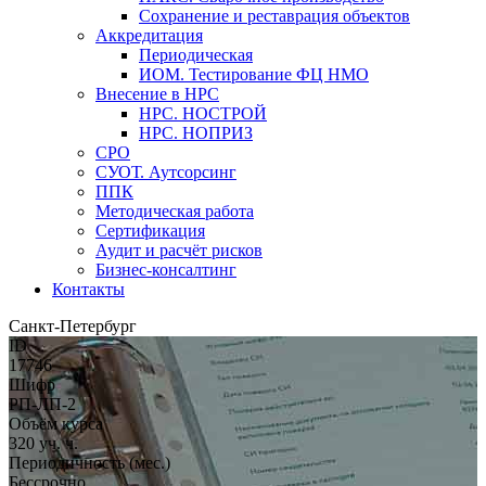
Сохранение и реставрация объектов
Аккредитация
Периодическая
ИОМ. Тестирование ФЦ НМО
Внесение в НРС
НРС. НОСТРОЙ
НРС. НОПРИЗ
СРО
СУОТ. Аутсорсинг
ППК
Методическая работа
Сертификация
Аудит и расчёт рисков
Бизнес-консалтинг
Контакты
Санкт-Петербург
ID
17746
Шифр
РП-ЛП-2
Объём курса
320 уч. ч.
Периодичность (мес.)
Бессрочно