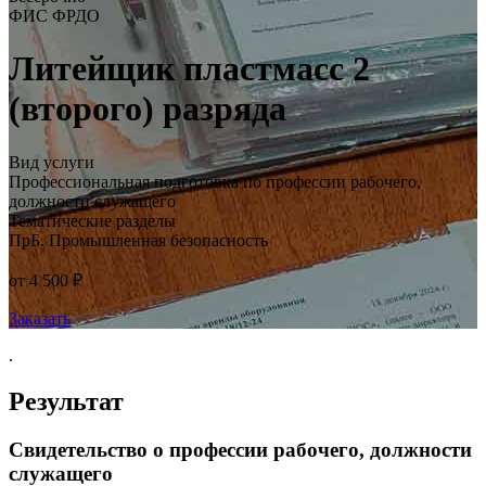
ФИС ФРДО
Литейщик пластмасс 2
(второго) разряда
Вид услуги
Профессиональная подготовка по профессии рабочего,
должности служащего
Тематические разделы
ПрБ. Промышленная безопасность
от 4 500 ₽
Заказать
.
Результат
Свидетельство о профессии рабочего, должности
служащего