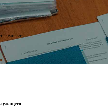
сти служащего
 служащего