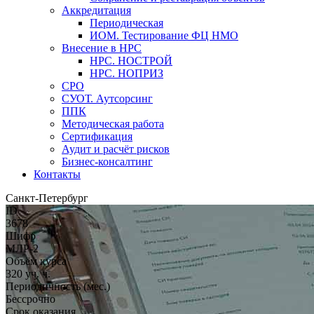
Аккредитация
Периодическая
ИОМ. Тестирование ФЦ НМО
Внесение в НРС
НРС. НОСТРОЙ
НРС. НОПРИЗ
СРО
СУОТ. Аутсорсинг
ППК
Методическая работа
Сертификация
Аудит и расчёт рисков
Бизнес-консалтинг
Контакты
Санкт-Петербург
ID
3678
Шифр
МЛР-2
Объём курса
320 уч. ч.
Периодичность (мес.)
Бессрочно
Срок оказания