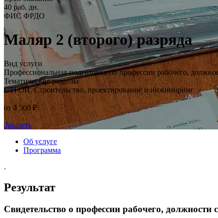
40 раб. дн.
ФИС ФРДО
Маляр 2 (второго) разряда
Вид услуги
Профессиональная подготовка по профессии рабочего, должно
Тематические разделы
СТРОЙ. Строительство, проектирование и инжиниринг
от 4 500 ₽
Заказать
Об услуге
Программа
.
Результат
Свидетельство о профессии рабочего, должности