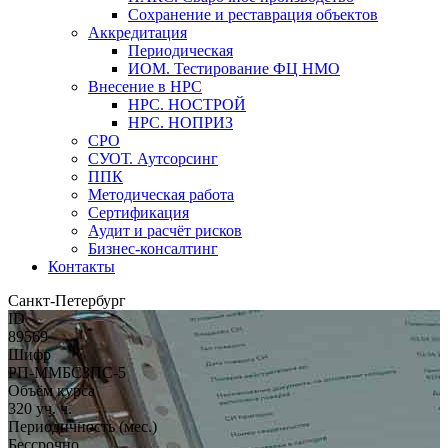
Сохранение и реставрация объектов
Аккредитация
Периодическая
ИОМ. Тестирование ФЦ НМО
Внесение в НРС
НРС. НОСТРОЙ
НРС. НОПРИЗ
СРО
СУОТ. Аутсорсинг
ППК
Методическая работа
Сертификация
Аудит и расчёт рисков
Бизнес-консалтинг
Контакты
Санкт-Петербург
ID
89569
Шифр
РП-ММБСЗПС-5
Объём курса
320 уч. ч.
Периодичность (мес.)
Бессрочно