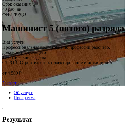
Срок оказания
40 раб. дн.
ФИС ФРДО
Машинист 5 (пятого) разряда
Вид услуги
Профессиональная подготовка по профессии рабочего,
должности служащего
Тематические разделы
СТРОЙ. Строительство, проектирование и инжиниринг
от 4 500 ₽
Заказать
Об услуге
Программа
.
Результат