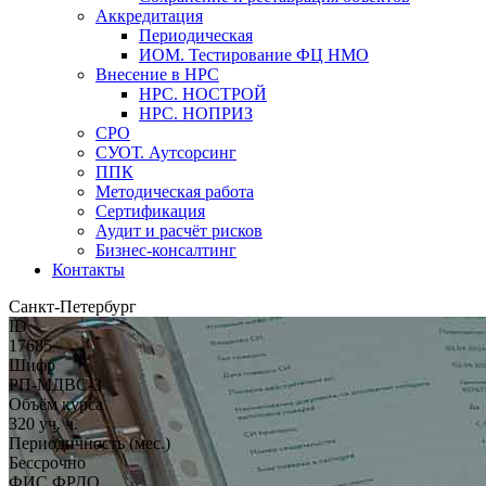
Аккредитация
Периодическая
ИОМ. Тестирование ФЦ НМО
Внесение в НРС
НРС. НОСТРОЙ
НРС. НОПРИЗ
СРО
СУОТ. Аутсорсинг
ППК
Методическая работа
Сертификация
Аудит и расчёт рисков
Бизнес-консалтинг
Контакты
Санкт-Петербург
ID
17685
Шифр
РП-МДВС-3
Объём курса
320 уч. ч.
Периодичность (мес.)
Бессрочно
ФИС ФРДО