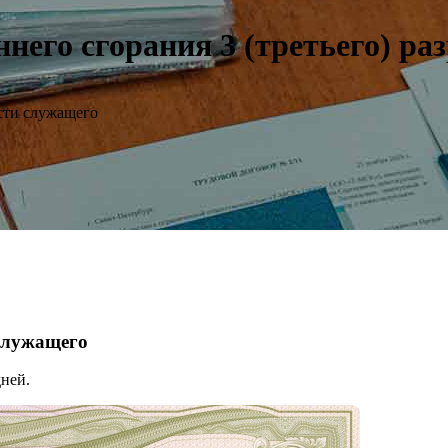
его сгорания 3 (третьего) ра
сти служащего
 служащего
ней.