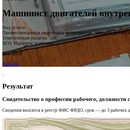
Машинист двигателей внутренн
Вид услуги
Профессиональная подготовка по профессии рабочего, должно
Тематические разделы
ХОЗ. Народное хозяйство
от 4 500 ₽
Заказать
.
Результат
Свидетельство о профессии рабочего, должности
Сведения вносятся в реестр ФИС ФРДО, срок — до 3 рабочих д