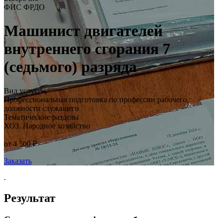
ФИС ФРДО
Машинист двигателей
внутреннего сгорания 7
(седьмого) разряда
Вид услуги
Профессиональная подготовка по профессии рабочего,
должности служащего
Тематические разделы
ХОЗ. Народное хозяйство
от 4 500 ₽
Заказать
.
Результат