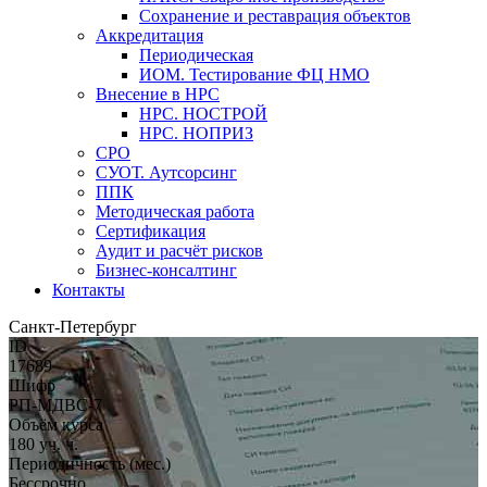
Сохранение и реставрация объектов
Аккредитация
Периодическая
ИОМ. Тестирование ФЦ НМО
Внесение в НРС
НРС. НОСТРОЙ
НРС. НОПРИЗ
СРО
СУОТ. Аутсорсинг
ППК
Методическая работа
Сертификация
Аудит и расчёт рисков
Бизнес-консалтинг
Контакты
Санкт-Петербург
ID
17689
Шифр
РП-МДВС-7
Объём курса
180 уч. ч.
Периодичность (мес.)
Бессрочно