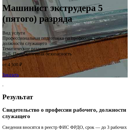
Машинист экструдера 5
(пятого) разряда
Вид услуги
Профессиональная подготовка по профессии рабочего,
должности служащего
Тематические разделы
ПрБ. Промышленная безопасность
от 4 500 ₽
Заказать
.
Результат
Свидетельство о профессии рабочего, должности
служащего
Сведения вносятся в реестр ФИС ФРДО, срок — до 3 рабочих