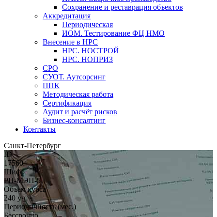
Сохранение и реставрация объектов
Аккредитация
Периодическая
ИОМ. Тестирование ФЦ НМО
Внесение в НРС
НРС. НОСТРОЙ
НРС. НОПРИЗ
СРО
СУОТ. Аутсорсинг
ППК
Методическая работа
Сертификация
Аудит и расчёт рисков
Бизнес-консалтинг
Контакты
Санкт-Петербург
ID
17560
Шифр
РП-МЭП-5
Объём курса
240 уч. ч.
Периодичность (мес.)
Бессрочно