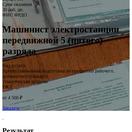
Срок оказания
30 раб. дн.
ФИС ФРДО
Машинист электростанции
передвижной 5 (пятого)
разряда
Вид услуги
Профессиональная подготовка по профессии рабочего,
должности служащего
Тематические разделы
РЖД
от 4 500 ₽
Заказать
.
Результат