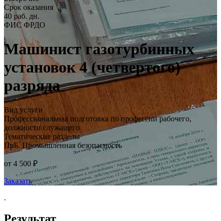
Срок оказания
40 раб. дн.
ФИС ФРДО
Машинист газотурбинных
установок 4 (четвертого)
разряда
Вид услуги
Профессиональная подготовка по профессии рабочего,
должности служащего
Тематические разделы
ПрБ. Промышленная безопасность
от 4 500 ₽
Заказать
.
Результат