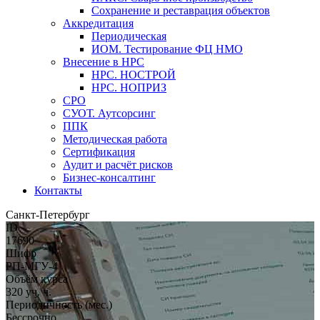
Сохранение и реставрация объектов
Аккредитация
Периодическая
ИОМ. Тестирование ФЦ НМО
Внесение в НРС
НРС. НОСТРОЙ
НРС. НОПРИЗ
СРО
СУОТ. Аутсорсинг
ППК
Методическая работа
Сертификация
Аудит и расчёт рисков
Бизнес-консалтинг
Контакты
Санкт-Петербург
ID
17690
Шифр
РП-МГУ-4
Объём курса
320 уч. ч.
Периодичность (мес.)
Бессрочно