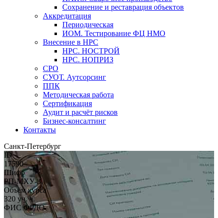
Сохранение и реставрация объектов
Аккредитация
Периодическая
ИОМ. Тестирование ФЦ НМО
Внесение в НРС
НРС. НОСТРОЙ
НРС. НОПРИЗ
СРО
СУОТ. Аутсорсинг
ППК
Методическая работа
Сертификация
Аудит и расчёт рисков
Бизнес-консалтинг
Контакты
Санкт-Петербург
ID
17590
Шифр
РП-МХУ-3
Объём курса
320 уч. ч.
ФИС ФРДО