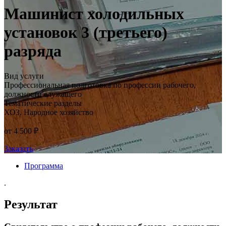
Машинист холодильных
установок 3 (третьего)
разряда
Вид услуги
Профессиональная подготовка по профессии рабочего,
должности служащего
Тематические разделы
ХОЗ. Народное хозяйство
от 4 500 ₽
Заказать
Программа
.
Результат