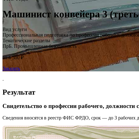
Машинист конвейера 3 (треть
Вид услуги
Профессиональная подготовка по профессии рабочего, должно
Тематические разделы
ПрБ. Промышленная безопасность
от 4 500 ₽
Заказать
.
Результат
Свидетельство о профессии рабочего, должности
Сведения вносятся в реестр ФИС ФРДО, срок — до 3 рабочих д