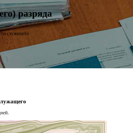
его) разряда
сти служащего
 служащего
ней.