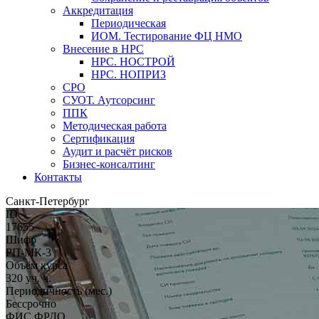
Аккредитация
Периодическая
ИОМ. Тестирование ФЦ НМО
Внесение в НРС
НРС. НОСТРОЙ
НРС. НОПРИЗ
СРО
СУОТ. Аутсорсинг
ППК
Методическая работа
Сертификация
Аудит и расчёт рисков
Бизнес-консалтинг
Контакты
Санкт-Петербург
ID
17655
Шифр
РП-МК-3
Объём курса
320 уч. ч.
Периодичность (мес.)
Бессрочно
ФИС ФРДО