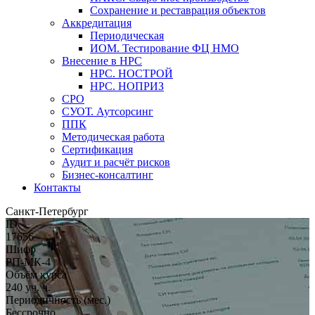
Сохранение и реставрация объектов
Аккредитация
Периодическая
ИОМ. Тестирование ФЦ НМО
Внесение в НРС
НРС. НОСТРОЙ
НРС. НОПРИЗ
СРО
СУОТ. Аутсорсинг
ППК
Методическая работа
Сертификация
Аудит и расчёт рисков
Бизнес-консалтинг
Контакты
Санкт-Петербург
ID
17656
Шифр
РП-МК-4
Объём курса
240 уч. ч.
Периодичность (мес.)
Бессрочно