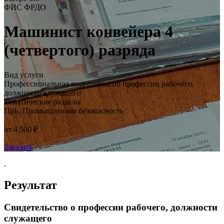
ФИС ФРДО
Машинист конвейера 4
(четвертого) разряда
Вид услуги
Профессиональная подготовка по профессии рабочего,
должности служащего
Тематические разделы
ПрБ. Промышленная безопасность
от 4 500 ₽
Заказать
.
Результат
Свидетельство о профессии рабочего, должности
служащего