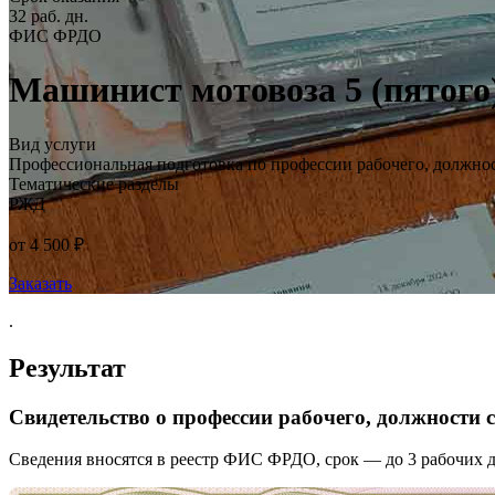
32 раб. дн.
ФИС ФРДО
Машинист мотовоза 5 (пятого
Вид услуги
Профессиональная подготовка по профессии рабочего, должно
Тематические разделы
РЖД
от 4 500 ₽
Заказать
.
Результат
Свидетельство о профессии рабочего, должности
Сведения вносятся в реестр ФИС ФРДО, срок — до 3 рабочих д