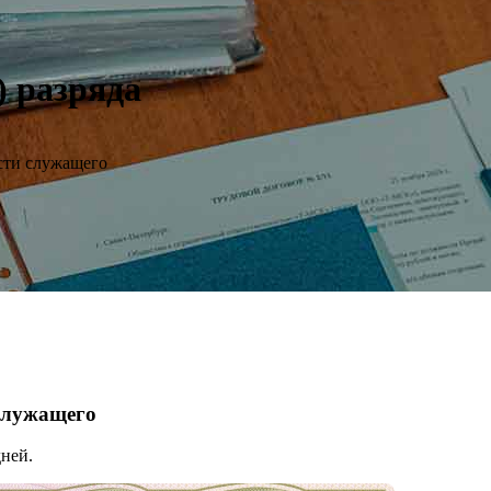
) разряда
сти служащего
 служащего
ней.