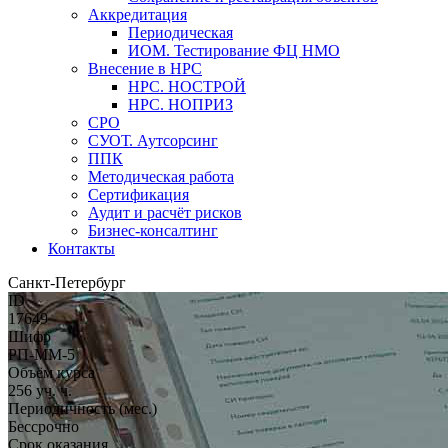
Аккредитация
Периодическая
ИОМ. Тестирование ФЦ НМО
Внесение в НРС
НРС. НОСТРОЙ
НРС. НОПРИЗ
СРО
СУОТ. Аутсорсинг
ППК
Методическая работа
Сертификация
Аудит и расчёт рисков
Бизнес-консалтинг
Контакты
Санкт-Петербург
ID
17649
Шифр
РП-ММ-5
Объём курса
256 уч. ч.
Периодичность (мес.)
Бессрочно
Срок оказания