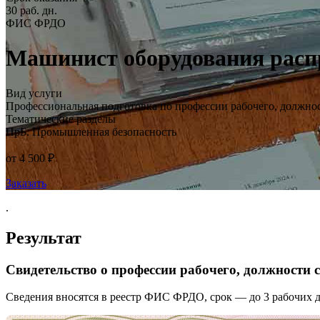
30 раб. дн.
ФИС ФРДО
Машинист оборудования распр
Вид услуги
Профессиональная подготовка по профессии рабочего, должно
Тематические разделы
ПрБ. Промышленная безопасность
от 4 500 ₽
Заказать
.
Результат
Свидетельство о профессии рабочего, должности
Сведения вносятся в реестр ФИС ФРДО, срок — до 3 рабочих д