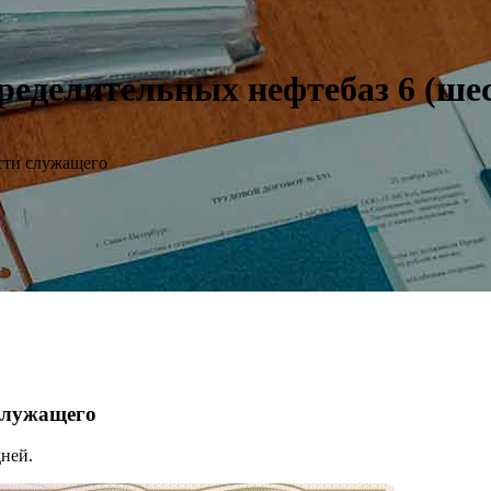
еделительных нефтебаз 6 (шес
сти служащего
 служащего
ней.