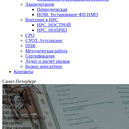
Аккредитация
Периодическая
ИОМ. Тестирование ФЦ НМО
Внесение в НРС
НРС. НОСТРОЙ
НРС. НОПРИЗ
СРО
СУОТ. Аутсорсинг
ППК
Методическая работа
Сертификация
Аудит и расчёт рисков
Бизнес-консалтинг
Контакты
Санкт-Петербург
ID
17640
Шифр
РП-МОРН-6
Объём курса
240 уч. ч.
Периодичность (мес.)
Бессрочно
Срок оказания