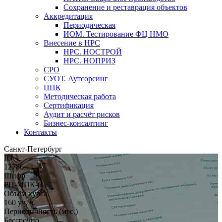
Сохранение и реставрация объектов
Аккредитация
Периодическая
ИОМ. Тестирование ФЦ НМО
Внесение в НРС
НРС. НОСТРОЙ
НРС. НОПРИЗ
СРО
СУОТ. Аутсорсинг
ППК
Методическая работа
Сертификация
Аудит и расчёт рисков
Бизнес-консалтинг
Контакты
Санкт-Петербург
ID
12786
Шифр
РП-МПК-6
Объём курса
160 уч. ч.
Периодичность (мес.)
Бессрочно