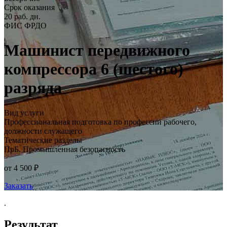
Срок оказания
20 раб. дн.
ФИС ФРДО
Машинист передвижного
компрессора 6 (шестого)
разряда
Вид услуги
Профессиональная подготовка по профессии рабочего,
должности служащего
Тематические разделы
ПрБ. Промышленная безопасность
от 4 500 ₽
Заказать
.
Результат