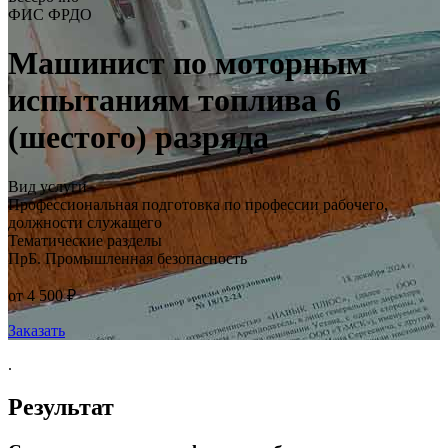
ФИС ФРДО
Машинист по моторным
испытаниям топлива 6
(шестого) разряда
Вид услуги
Профессиональная подготовка по профессии рабочего,
должности служащего
Тематические разделы
ПрБ. Промышленная безопасность
от 4 500 ₽
Заказать
.
Результат