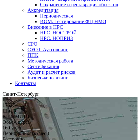
Сохранение и реставрация объектов
Аккредитация
Периодическая
ИОМ. Тестирование ФЦ НМО
Внесение в НРС
НРС. НОСТРОЙ
НРС. НОПРИЗ
СРО
СУОТ. Аутсорсинг
ППК
Методическая работа
Сертификация
Аудит и расчёт рисков
Бизнес-консалтинг
Контакты
Санкт-Петербург
ID
17627
Шифр
РП-ММИТ-6
Объём курса
160 уч. ч.
Периодичность (мес.)
Бессрочно