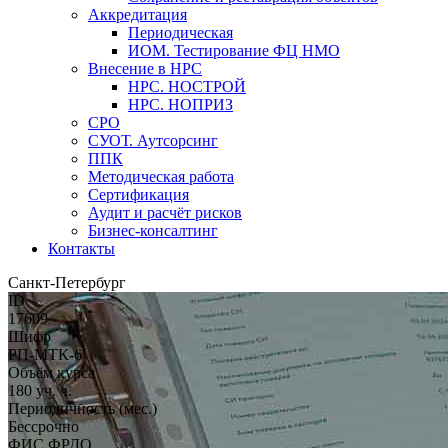
Аккредитация
Периодическая
ИОМ. Тестирование ФЦ НМО
Внесение в НРС
НРС. НОСТРОЙ
НРС. НОПРИЗ
СРО
СУОТ. Аутсорсинг
ППК
Методическая работа
Сертификация
Аудит и расчёт рисков
Бизнес-консалтинг
Контакты
Санкт-Петербург
ID
17609
Шифр
РП-МТК-6
Объём курса
180 уч. ч.
Периодичность (мес.)
Бессрочно
ФИС ФРДО