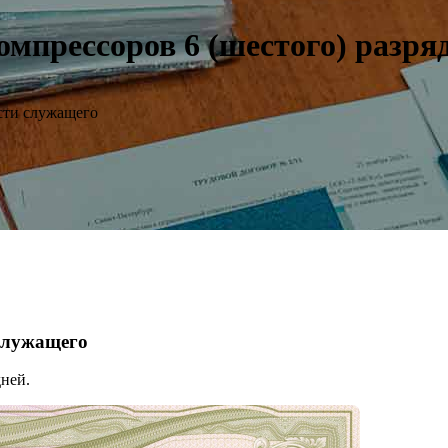
мпрессоров 6 (шестого) разря
сти служащего
 служащего
ней.