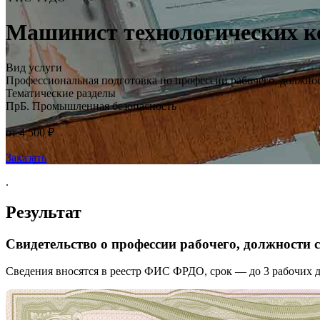
Машинист технологических ко
Вид услуги
Профессиональная подготовка по профессии рабочего, должно
Тематические разделы
ПрБ. Промышленная безопасность
от 4 500 ₽
Заказать
.
Результат
Свидетельство о профессии рабочего, должности
Сведения вносятся в реестр ФИС ФРДО, срок — до 3 рабочих д