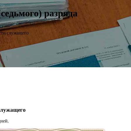
седьмого) разряда
сти служащего
 служащего
ней.