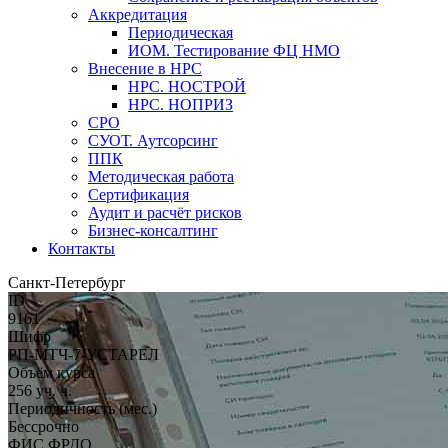
Аккредитация
Периодическая
ИОМ. Тестирование ФЦ НМО
Внесение в НРС
НРС. НОСТРОЙ
НРС. НОПРИЗ
СРО
СУОТ. Аутсорсинг
ППК
Методическая работа
Сертификация
Аудит и расчёт рисков
Бизнес-консалтинг
Контакты
Санкт-Петербург
ID
9161
Шифр
РП-МТЧ-7-УСТАРЕЛ
Объём курса
256 уч. ч.
Периодичность (мес.)
Бессрочно
ФИС ФРДО