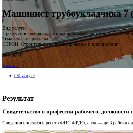
Машинист трубоукладчика 7 (
Вид услуги
Профессиональная подготовка по профессии рабочего, должно
Тематические разделы
СТРОЙ. Строительство, проектирование и инжиниринг
от 4 500 ₽
Заказать
Об услуге
.
Результат
Свидетельство о профессии рабочего, должности
Сведения вносятся в реестр ФИС ФРДО, срок — до 3 рабочих д