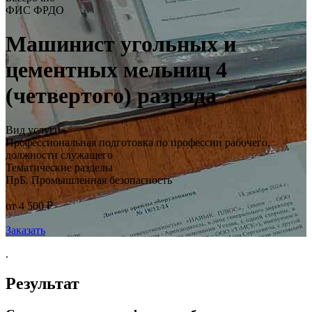
ФИС ФРДО
Машинист угольных и
цементных мельниц 4
(четвертого) разряда
Вид услуги
Профессиональная подготовка по профессии рабочего,
должности служащего
Тематические разделы
ПрБ. Промышленная безопасность
от 4 500 ₽
Заказать
.
Результат