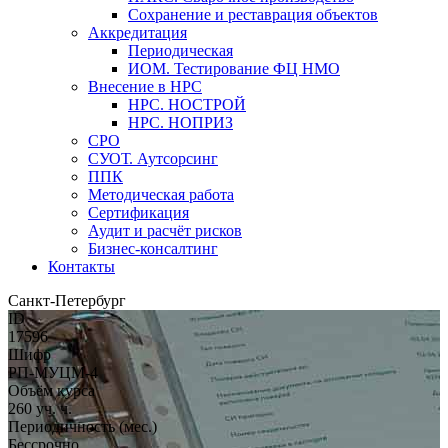
Сохранение и реставрация объектов
Аккредитация
Периодическая
ИОМ. Тестирование ФЦ НМО
Внесение в НРС
НРС. НОСТРОЙ
НРС. НОПРИЗ
СРО
СУОТ. Аутсорсинг
ППК
Методическая работа
Сертификация
Аудит и расчёт рисков
Бизнес-консалтинг
Контакты
Санкт-Петербург
ID
17596
Шифр
РП-МУЦМ-4
Объём курса
260 уч. ч.
Периодичность (мес.)
Бессрочно