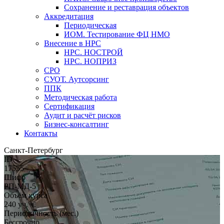
Сохранение и реставрация объектов
Аккредитация
Периодическая
ИОМ. Тестирование ФЦ НМО
Внесение в НРС
НРС. НОСТРОЙ
НРС. НОПРИЗ
СРО
СУОТ. Аутсорсинг
ППК
Методическая работа
Сертификация
Аудит и расчёт рисков
Бизнес-консалтинг
Контакты
Санкт-Петербург
ID
17555
Шифр
РП-МД-5
Объём курса
240 уч. ч.
Периодичность (мес.)
Бессрочно