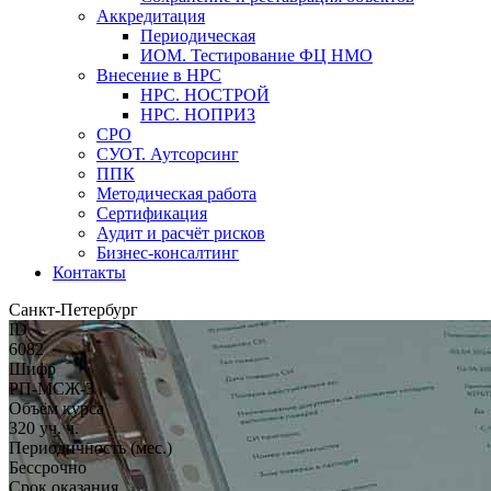
Аккредитация
Периодическая
ИОМ. Тестирование ФЦ НМО
Внесение в НРС
НРС. НОСТРОЙ
НРС. НОПРИЗ
СРО
СУОТ. Аутсорсинг
ППК
Методическая работа
Сертификация
Аудит и расчёт рисков
Бизнес-консалтинг
Контакты
Санкт-Петербург
ID
6082
Шифр
РП-МСЖ-3
Объём курса
320 уч. ч.
Периодичность (мес.)
Бессрочно
Срок оказания