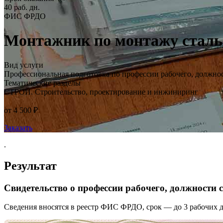
40 раб. дн.
ФИС ФРДО
Монтажник по монтажу стальн
Вид услуги
Профессиональная подготовка по профессии рабочего, должно
Тематические разделы
СТРОЙ. Строительство, проектирование и инжиниринг
от 4 500 ₽
Заказать
.
Результат
Свидетельство о профессии рабочего, должности
Сведения вносятся в реестр ФИС ФРДО, срок — до 3 рабочих д