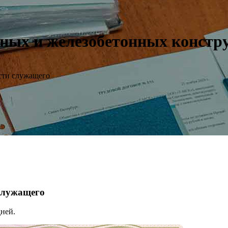
ых и железобетонных конструк
сти служащего
 служащего
ней.