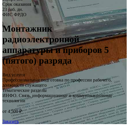
Срок оказания
23 раб. дн.
ФИС ФРДО
Монтажник
радиоэлектронной
аппаратуры и приборов 5
(пятого) разряда
Вид услуги
Профессиональная подготовка по профессии рабочего,
должности служащего
Тематические разделы
ИНФО. Связь, информационные и коммуникационные
технологии
от 4 500 ₽
Заказать