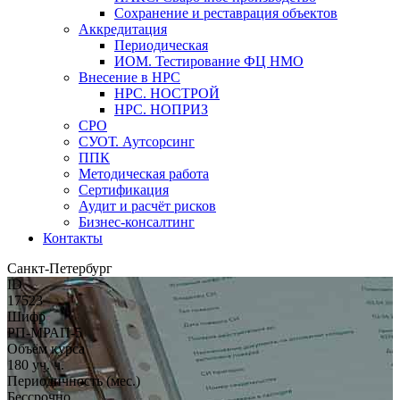
Сохранение и реставрация объектов
Аккредитация
Периодическая
ИОМ. Тестирование ФЦ НМО
Внесение в НРС
НРС. НОСТРОЙ
НРС. НОПРИЗ
СРО
СУОТ. Аутсорсинг
ППК
Методическая работа
Сертификация
Аудит и расчёт рисков
Бизнес-консалтинг
Контакты
Санкт-Петербург
ID
17523
Шифр
РП-МРАП-5
Объём курса
180 уч. ч.
Периодичность (мес.)
Бессрочно