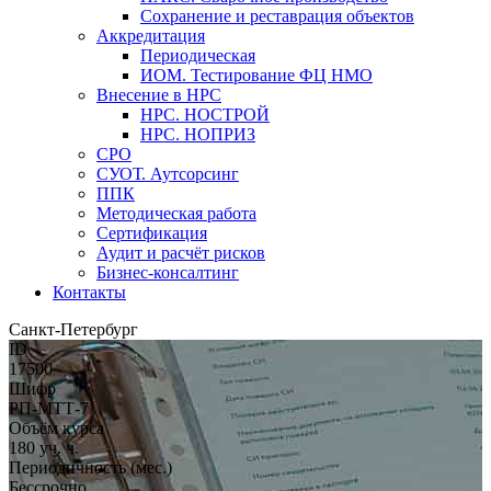
Сохранение и реставрация объектов
Аккредитация
Периодическая
ИОМ. Тестирование ФЦ НМО
Внесение в НРС
НРС. НОСТРОЙ
НРС. НОПРИЗ
СРО
СУОТ. Аутсорсинг
ППК
Методическая работа
Сертификация
Аудит и расчёт рисков
Бизнес-консалтинг
Контакты
Санкт-Петербург
ID
17500
Шифр
РП-МТТ-7
Объём курса
180 уч. ч.
Периодичность (мес.)
Бессрочно