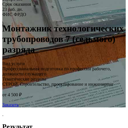
Срок оказания
23 раб. дн.
ФИС ФРДО
Монтажник технологических
трубопроводов 7 (седьмого)
разряда
Вид услуги
Профессиональная подготовка по профессии рабочего,
должности служащего
Тематические разделы
СТРОЙ. Строительство, проектирование и инжиниринг
от 4 500 ₽
Заказать
.
Результат