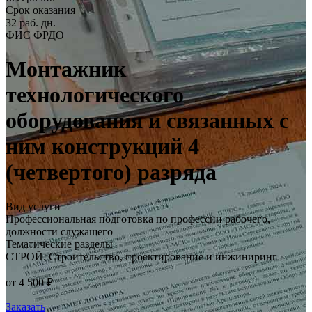
Срок оказания
32 раб. дн.
ФИС ФРДО
Монтажник
технологического
оборудования и связанных с
ним конструкций 4
(четвертого) разряда
Вид услуги
Профессиональная подготовка по профессии рабочего,
должности служащего
Тематические разделы
СТРОЙ. Строительство, проектирование и инжиниринг
от 4 500 ₽
Заказать