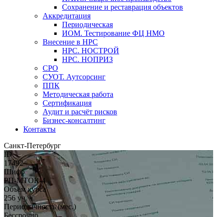
Сохранение и реставрация объектов
Аккредитация
Периодическая
ИОМ. Тестирование ФЦ НМО
Внесение в НРС
НРС. НОСТРОЙ
НРС. НОПРИЗ
СРО
СУОТ. Аутсорсинг
ППК
Методическая работа
Сертификация
Аудит и расчёт рисков
Бизнес-консалтинг
Контакты
Санкт-Петербург
ID
17492
Шифр
РП-МТОК-4
Объём курса
256 уч. ч.
Периодичность (мес.)
Бессрочно