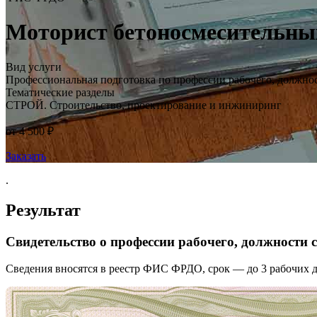
Моторист бетоносмесительных 
Вид услуги
Профессиональная подготовка по профессии рабочего, должно
Тематические разделы
СТРОЙ. Строительство, проектирование и инжиниринг
от 4 500 ₽
Заказать
.
Результат
Свидетельство о профессии рабочего, должности
Сведения вносятся в реестр ФИС ФРДО, срок — до 3 рабочих д