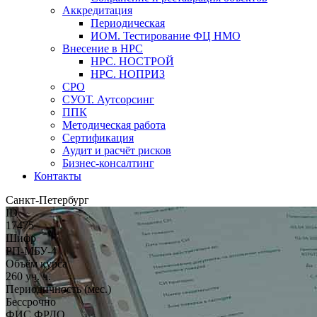
Аккредитация
Периодическая
ИОМ. Тестирование ФЦ НМО
Внесение в НРС
НРС. НОСТРОЙ
НРС. НОПРИЗ
СРО
СУОТ. Аутсорсинг
ППК
Методическая работа
Сертификация
Аудит и расчёт рисков
Бизнес-консалтинг
Контакты
Санкт-Петербург
ID
17475
Шифр
РП-МБУ-4
Объём курса
260 уч. ч.
Периодичность (мес.)
Бессрочно
ФИС ФРДО