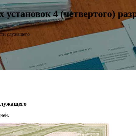
установок 4 (четвертого) раз
сти служащего
 служащего
ней.