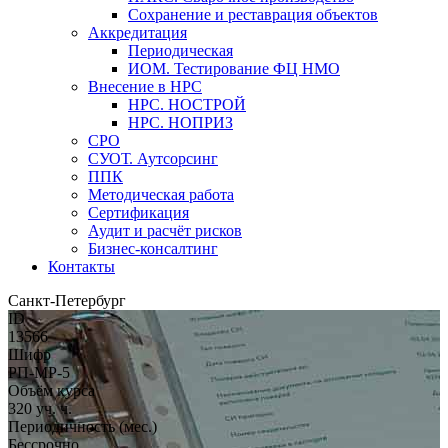
Сохранение и реставрация объектов
Аккредитация
Периодическая
ИОМ. Тестирование ФЦ НМО
Внесение в НРС
НРС. НОСТРОЙ
НРС. НОПРИЗ
СРО
СУОТ. Аутсорсинг
ППК
Методическая работа
Сертификация
Аудит и расчёт рисков
Бизнес-консалтинг
Контакты
Санкт-Петербург
ID
13566
Шифр
РП-МР-5
Объём курса
320 уч. ч.
Периодичность (мес.)
Бессрочно