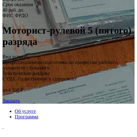
Срок оказания
40 раб. дн.
ФИС ФРДО
Моторист-рулевой 5 (пятого)
разряда
Вид услуги
Профессиональная подготовка по профессии рабочего,
должности служащего
Тематические разделы
СУДА. Судостроение и судоремонт
от 4 500 ₽
Заказать
Об услуге
Программа
.